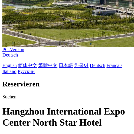
PC-Version
Deutsch
English
简体中文
繁體中文
日本語
한국어
Deutsch
Français
Italiano
Русский
Reservieren
Suchen
Hangzhou International Expo
Center North Star Hotel