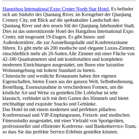
Hangzhou International Expo Center North Star Hotel
, Es befindet
sich am Südufer des Qiantang River, im Kerngebiet der Qianjiang
Century City, mit Blick auf die spektakuläre Landschaft des
Qiantang River und den neuen Stil der Qianjiang Jahrhundert Stadt.
Dies ist das unterstützende Hotel des Hangzhou International Expo
Center, mit insgesamt 19-Etagen. Es gibt Innen- und
Außenkorridore, die zur Ausstellungshalle und Konferenzräume
führen. Es gibt mehr als 200 modische und elegante Luxus-Zimmer,
einschließlich mehr als 20-Suiten.Alle Zimmer mit einer Fläche von
42-180 Quadratmetern sind mit komfortablen und kompletten
modernen Einrichtungen ausgestattet, um Ihnen eine luxuriöse
Wohnumgebung mit hohem Standard zu bieten.
Chinesische und westliche Restaurants haben ihre eigenen
Eigenschaften, bieten Essen aus der ganzen Welt, Selbstbedienung,
Bestellung, Essenszunahme in verschiedenen Formen, um die
köstliche Art und Weise zu genießen.Die Lobbybar ist sehr
klassisch, verbindet sich mit dem Garten des Himmels und bietet
reichhaltige und exquisite Snacks und Getränke.
Das Hotel ist mit einem modernen und perfekten pillarless
Konferenzsaal und VIP-Empfangsraum, Freizeit- und modischen
Fitnessstudio ausgestattet, mit einer Vielzahl von Sportgeräten,
professioneller und effizienter Konferenz- und Bankettservice-Team,
so dass Sie das perfekte Service-Erlebnis genießen können.